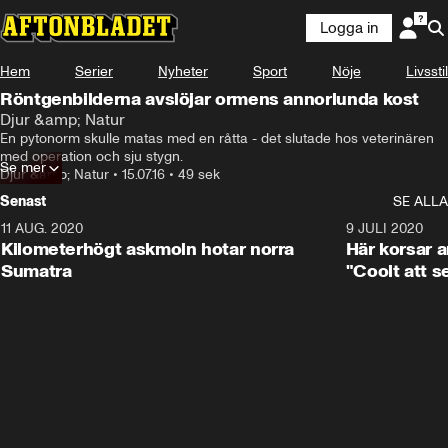
Logga in
Hem
Serier
Nyheter
Sport
Nöje
Livsstil
Röntgenbilderna avslöjar ormens annorlunda kost
Djur &amp; Natur
En pytonorm skulle matas med en råtta - det slutade hos veterinären 
med operation och sju stygn.
Se mer
Djur &amp; Natur
•
15.07.16
•
49 sek
Senast
SE ALLA
11 AUG. 2020
0:41
9 JULI 2020
Kilometerhögt askmoln hotar norra
Här korsar 
Sumatra
"Coolt att s