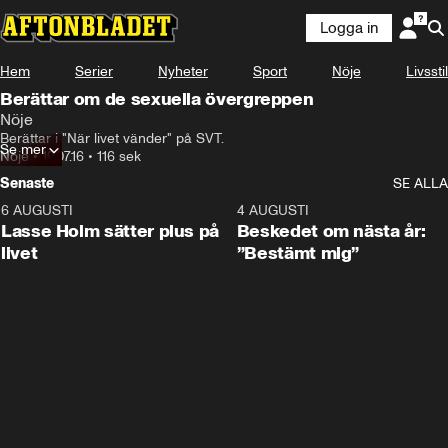
Logga in
Hem
Serier
Nyheter
Sport
Nöje
Livsstil
Berättar om de sexuella övergreppen
Nöje
Berättar i "När livet vänder" på SVT.
Se mer
Nöje
•
19.07.16
•
116 sek
Senaste
SE ALLA
6 AUGUSTI
1:04
4 AUGUSTI
Lasse Holm sätter plus på
Beskedet om nästa år:
livet
”Bestämt mig”