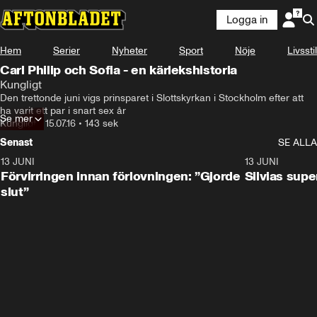
Logga in
Hem
Serier
Nyheter
Sport
Nöje
Livsstil
Carl Philip och Sofia - en kärlekshistoria
Kungligt
Den trettonde juni vigs prinsparet i Slottskyrkan i Stockholm efter att 
ha varit ett par i snart sex år
Se mer
Kungligt
•
15.07.16
•
143 sek
Senast
SE ALLA
13 JUNI
1:28
13 JUNI
Förvirringen innan förlovningen: ”Gjorde
Silvias sup
slut”