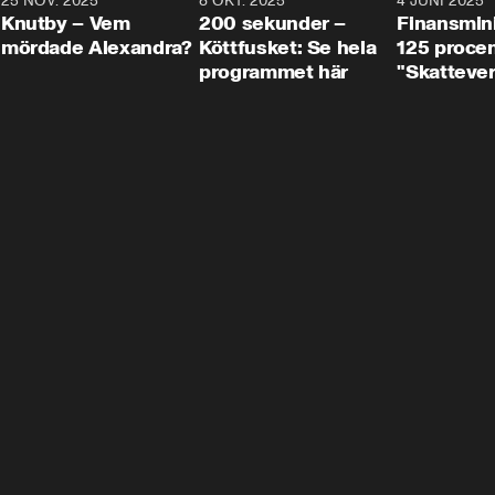
3
25 NOV. 2025
31:05
8 OKT. 2025
4:29
4 JUNI 2025
Knutby – Vem
200 sekunder –
Finansmin
mördade Alexandra?
Köttfusket: Se hela
125 procent
programmet här
"Skattever
viktig uppg