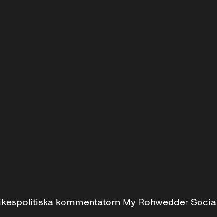
r inrikespolitiska kommentatorn My Rohwedder Soci