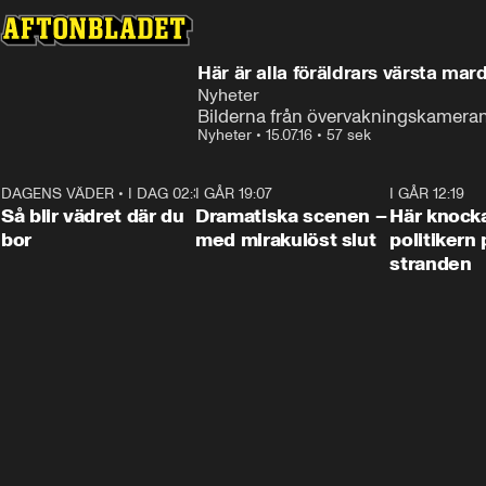
Här är alla föräldrars värsta ma
Nyheter
Bilderna från övervakningskameran v
Nyheter
•
15.07.16
•
57 sek
DAGENS VÄDER
•
I DAG 02:30
1:06
I GÅR 19:07
0:42
I GÅR 12:19
Så blir vädret där du
Dramatiska scenen –
Här knock
bor
med mirakulöst slut
politikern 
stranden