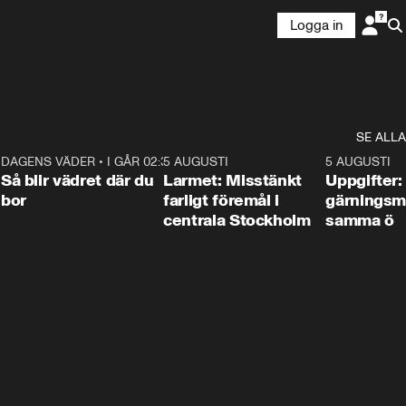
Logga in
SE ALLA
1
DAGENS VÄDER
•
I GÅR 02:30
1:06
5 AUGUSTI
0:35
5 AUGUSTI
Så blir vädret där du
Larmet: Misstänkt
Uppgifter:
bor
farligt föremål i
gärningsm
centrala Stockholm
samma ö