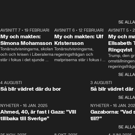
SE ALLA
7
AVSNITT 7
•
19 FEBRUARI
24:30
AVSNITT 6
•
12 FEBRUARI
27:30
AVSNITT 5
•
My och makten:
My och makten: Ulf
My och ma
Simona Mohamsson
Kristersson
Elisabeth
 
Tonårsutvisningarna, skolan 
Tonårsutvisningarna, 
Ringqvist
och och krisen i Liberalerna 
regeringsfrågan och 
Trump, den gr
står i fokus i det sjunde 
matpriserna står i fokus i 
omställningen
avsnittet av ”My och 
det sjätte avsnittet av ”My 
regeringsfråga
makten”. Se när 
och makten”. Se när 
centrum i det 
SE ALLA
Aftonbladets inrikespolitiska 
Aftonbladets inrikespolitiska 
avsnittet av ”
kommentator My 
kommentator My 
6
4 AUGUSTI
1:06
3 AUGUSTI
Makten”. Se nä
Rohwedder ställer 
Rohwedder ställer 
Så blir vädret där du bor
Så blir vädret där
Aftonbladets in
utbildnings- och 
statsminister Ulf Kristersson 
kommentator 
SE ALLA
integrationsminister Simona 
till svars.
Rohwedder stäl
Mohamsson till svars.
Centerpartiets
2
NYHETER
•
16 JAN. 2025
1:01
NYHETER
•
16 JAN. 20
Thand Ring till
Ahmed, 40, är fast i Gaza: ”Vill
Gazaborna: ”Vad s
tillbaka till Sverige”
till?”
SE ALLA