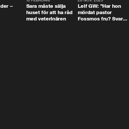
4:24
10 FEBRUARI
4:13
26 NOV. 2025
8:1
der –
Sara måste sälja
Leif GW: ”Har hon
huset för att ha råd
mördat pastor
med veterinären
Fossmos fru? Svar
nej.”