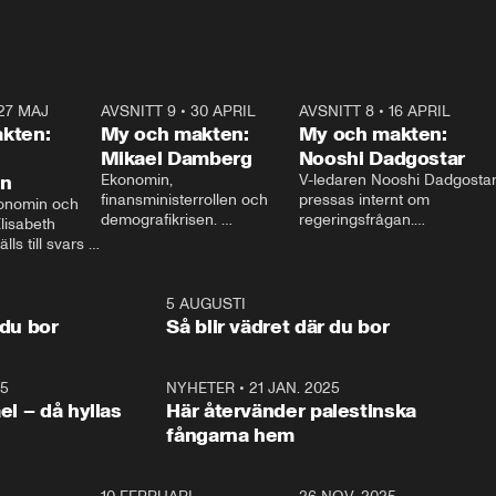
27 MAJ
3:51
AVSNITT 9
•
30 APRIL
24:00
AVSNITT 8
•
16 APRIL
25:1
kten:
My och makten:
My och makten:
Mikael Damberg
Nooshi Dadgostar
on
Ekonomin, 
V-ledaren Nooshi Dadgostar
finansministerrollen och 
pressas internt om 
onomin och 
demografikrisen. 
regeringsfrågan.

lisabeth 
Oppositionen ställs till svars 
I Aftonbladets 
ls till svars 
när Socialdemokraternas 
partiledarutfrågning ”My 
stern gästar 
Mikael Damberg gästar My 
och Makten” sätter hon ner 
My och Makten. 
och Makten. 
foten mot kritikerna:

1:06
5 AUGUSTI
1:0
– Vi ställer upp i val. Ska vi 
 du bor
Så blir vädret där du bor
vara med så sitter vi förstås 
25
1:22
NYHETER
•
21 JAN. 2025
0:5
ael – då hyllas
Här återvänder palestinska
fångarna hem