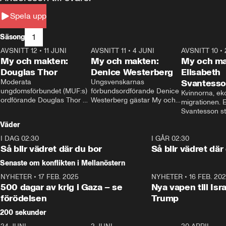
Spela upp
1
Säsong
AVSNITT 12
•
11 JUNI
26:27
AVSNITT 11
•
4 JUNI
23:40
AVSNITT 10
•
My och makten:
My och makten:
My och ma
Douglas Thor
Denice Westerberg
Elisabeth
Moderata 
Ungsvenskarnas 
Svantess
ungdomsförbundet (MUF:s) 
förbundsordförande Denice 
Kvinnorna, ek
ordförande Douglas Thor 
Westerberg gästar My och 
migrationen. E
gästar My och makten. I 
makten. I avsnittet 
Svantesson stäl
avsnittet diskuteras 
diskuteras migrationsfrågan 
när finansmini
Väder
tonårsutvisningarna och hur 
och hur SD ska locka 
Moderaterna ska locka 
kvinnliga väljare. 
I DAG 02:30
1:06
I GÅR 02:30
väljare till valet i höst. 
Så blir vädret där du bor
Så blir vädret där
Senaste om konflikten i Mellanöstern
NYHETER
•
17 FEB. 2025
0:45
NYHETER
•
16 FEB. 20
500 dagar av krig i Gaza – se
Nya vapen till Isr
förödelsen
Trump
200 sekunder