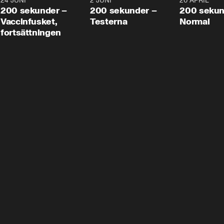
24 JUNI
5:00
2 JUNI
4:23
20 APRIL
200 sekunder –
200 sekunder –
200 sekun
Vaccinfusket,
Testerna
Normal
fortsättningen