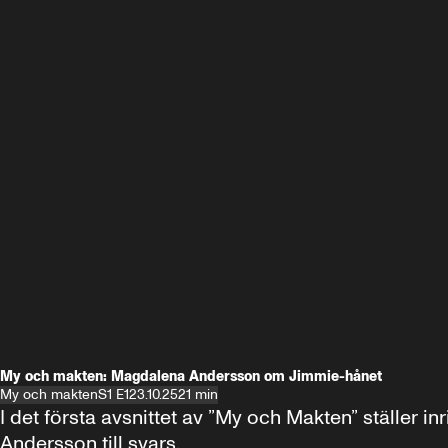
My och makten: Magdalena Andersson om Jimmie-hånet
My och makten
S1 E1
23.10.25
21 min
I det första avsnittet av ”My och Makten” ställe
Andersson till svars.