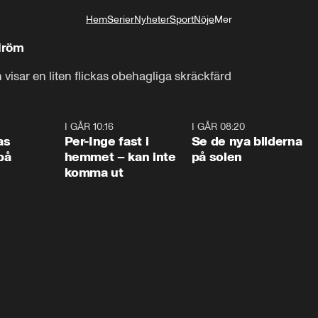
Hem
Serier
Nyheter
Sport
Nöje
Mer
Livsstil
rdröm
isar en liten flickas obehagliga skräckfärd
0:45
I GÅR 10:16
1:26
I GÅR 08:20
0:3
as
Per-Inge fast i
Se de nya bilderna
på
hemmet – kan inte
på solen
komma ut