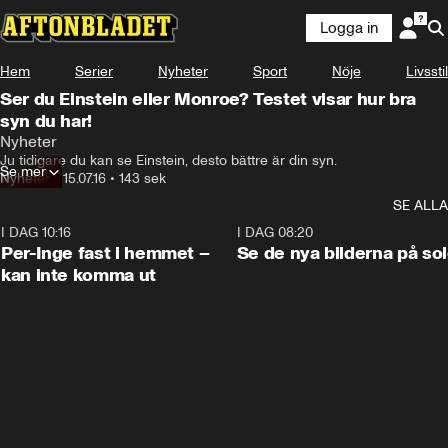
Logga in
Hem
Serier
Nyheter
Sport
Nöje
Livsstil
Ser du Einstein eller Monroe? Testet visar hur bra
syn du har!
Nyheter
Ju tidigare du kan se Einstein, desto bättre är din syn.
Se mer
Nyheter
•
15.07.16
•
143 sek
SE ALLA
I DAG 10:16
1:26
I DAG 08:20
Per-Inge fast i hemmet –
Se de nya bilderna på so
kan inte komma ut