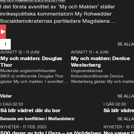
My och makten
S1 E1
23.10.25
21 min
I det första avsnittet av ”My och Makten” ställer 
inrikespolitiska kommentatorn My Rohwedder 
Socialdemokraternas partiledare Magdalena 
Andersson till svars.
1
SE ALLA
AVSNITT 12
•
11 JUNI
26:27
AVSNITT 11
•
4 JUNI
2
My och makten: Douglas
My och makten: Denice
Thor
Westerberg
Moderata ungdomsförbundet 
Ungsvenskarnas 
(MUF:s) ordförande Douglas Thor 
förbundsordförande Denice 
gästar My och makten. I avsnittet 
Westerberg gästar My och makten.
diskuteras tonårsutvisningarna och 
avsnittet diskuteras migrationsfrå
hur Moderaterna ska locka väljare till 
och hur SD ska locka kvinnliga 
Väder
SE ALLA
valet i höst. 
väljare. 
I DAG 02:30
1:06
I GÅR 02:30
Så blir vädret där du bor
Så blir vädr
Senaste om konflikten i Mellanöstern
SE ALLA
NYHETER
•
17 FEB. 2025
0:45
NYHETER
•
16 F
500 dagar av krig i Gaza – se förödelsen
Nya vapen ti