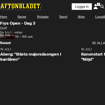
Logga in
Hem
Serier
Nyheter
Sport
Nöje
Livsstil
Frys Open - Dag 3
Golf
Se höjdpunkter
Se mer
Golf
•
19.07.16
•
168 sek
Senast
SE ALLA
19 JULI
1:21
16 JULI
Åberg: ”Bästa majorsäsongen i
Kanonstart 
karriären”
”Nöjd”