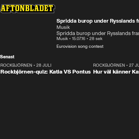
Spridda burop under Rysslands 
Musik
Spridda burop under Rysslands fr
Musik
•
15.07.16
•
28 sek
Eurovision song contest
Senast
ROCKBJÖRNEN
•
28 JULI
0:15
ROCKBJÖRNEN
•
27 J
Rockbjörnen-quiz: Katia VS Pontus
Hur väl känner Ka