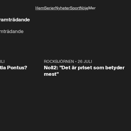
Hem
Serier
Nyheter
Sport
Nöje
Mer
Livsstil
framträdande
amträdande
ULI
0:46
ROCKBJÖRNEN
•
26 JULI
0:3
tia Pontus?
Noll2: ”Det är priset som betyder
mest”