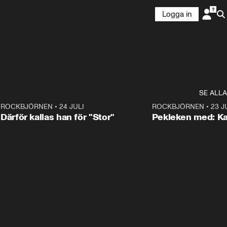
Logga in
SE ALLA
3
ROCKBJÖRNEN
•
24 JULI
0:28
ROCKBJÖRNEN
•
23 J
Därför kallas han för "Stor"
Pekleken med: Ka