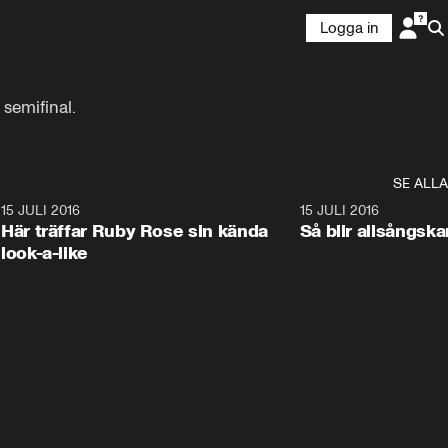
Logga in
 semifinal.
SE ALLA
8
15 JULI 2016
3:42
15 JULI 2016
Här träffar Ruby Rose sin kända
Så blir allsångs
look-a-like