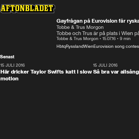
Gayfrågan på Eurovision får ryska
Tobbe & Trus Morgon
Tobbe och Trus är på plats i Wien på
Tobbe & Trus Morgon
•
15.07.16
•
9 min
Hbtq
Ryssland
Wien
Eurovision song contes
Senast
15 JULI 2016
2:24
15 JULI 2016
Här dricker Taylor Swifts katt i slow
Så bra var allsån
motion