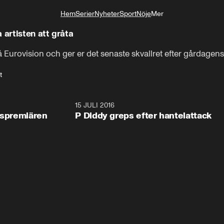
Hem
Serier
Nyheter
Sport
Nöje
Mer
Livsstil
 artisten att gråta
 Eurovision och ger er det senaste skvallret efter gårdagens
t
5:25
15 JULI 2016
3:2
gspremiären
P Diddy greps efter hantelattack