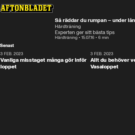
Så räddar du rumpan – under lå
Hårdträning
Experten ger sitt bästa tips
Hårdträning
•
15.07.16
•
6 min
Senast
3 FEB. 2023
2:08
3 FEB. 2023
Vanliga misstaget många gör inför
Allt du behöver ve
loppet
Vasaloppet