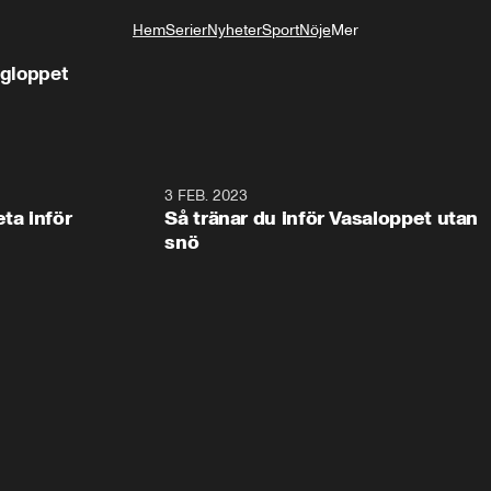
Hem
Serier
Nyheter
Sport
Nöje
Mer
Livsstil
ngloppet
1:54
3 FEB. 2023
1:5
ta inför
Så tränar du inför Vasaloppet utan
snö