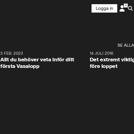
Logga in
SE ALLA
6
3 FEB. 2023
2:23
14 JULI 2016
Allt du behöver veta inför ditt
Det extremt vikti
första Vasalopp
före loppet