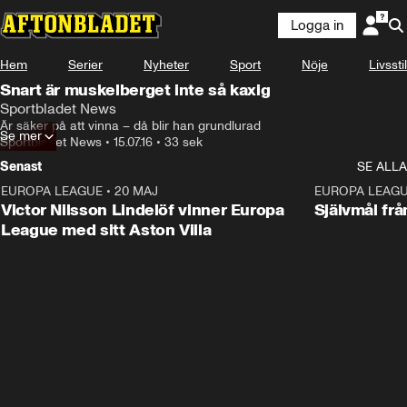
Logga in
Hem
Serier
Nyheter
Sport
Nöje
Livsstil
Snart är muskelberget inte så kaxig
Sportbladet News
Är säker på att vinna – då blir han grundlurad
Se mer
Sportbladet News
•
15.07.16
•
33 sek
Senast
SE ALLA
EUROPA LEAGUE
•
20 MAJ
1:32
EUROPA LEAG
Victor Nilsson Lindelöf vinner Europa
Självmål frå
League med sitt Aston Villa