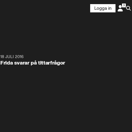
Logga in
3
18 JULI 2016
3:10
Frida svarar på tittarfrågor