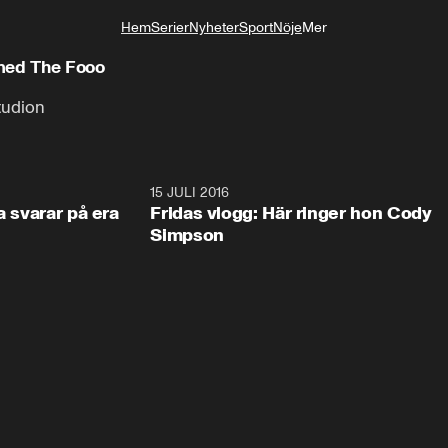
Hem
Serier
Nyheter
Sport
Nöje
Mer
Livsstil
 med The Fooo
tudion
3:32
15 JULI 2016
3:5
a svarar på era
Fridas vlogg: Här ringer hon Cody
Simpson