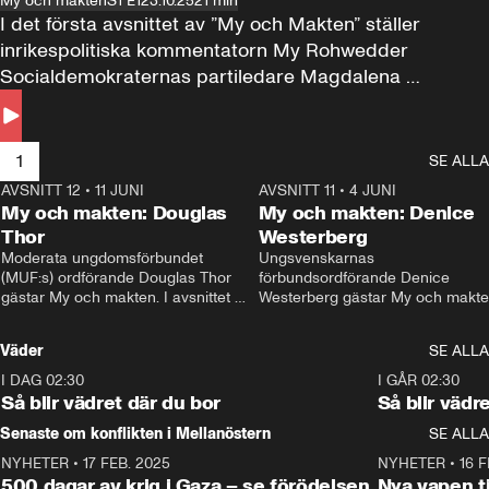
My och makten
S1 E1
23.10.25
21 min
I det första avsnittet av ”My och Makten” ställer 
inrikespolitiska kommentatorn My Rohwedder 
Socialdemokraternas partiledare Magdalena 
Andersson till svars.
1
SE ALLA
AVSNITT 12
•
11 JUNI
26:27
AVSNITT 11
•
4 JUNI
2
My och makten: Douglas
My och makten: Denice
Thor
Westerberg
Moderata ungdomsförbundet 
Ungsvenskarnas 
(MUF:s) ordförande Douglas Thor 
förbundsordförande Denice 
gästar My och makten. I avsnittet 
Westerberg gästar My och makten.
diskuteras tonårsutvisningarna och 
avsnittet diskuteras migrationsfrå
hur Moderaterna ska locka väljare till 
och hur SD ska locka kvinnliga 
Väder
SE ALLA
valet i höst. 
väljare. 
I DAG 02:30
1:06
I GÅR 02:30
Så blir vädret där du bor
Så blir vädr
Senaste om konflikten i Mellanöstern
SE ALLA
NYHETER
•
17 FEB. 2025
0:45
NYHETER
•
16 F
500 dagar av krig i Gaza – se förödelsen
Nya vapen ti