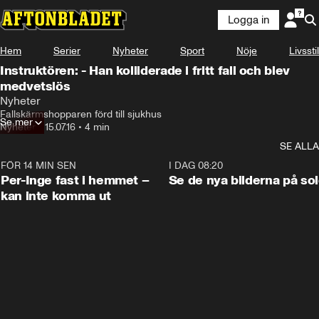
Logga in
Hem
Serier
Nyheter
Sport
Nöje
Livsstil
Instruktören: - Han kolliderade i fritt fall och blev
medvetslös
Nyheter
Fallskärmshopparen förd till sjukhus
Se mer
Nyheter
•
15.07.16
•
4 min
SE ALLA
FÖR 14 MIN SEN
1:26
I DAG 08:20
Per-Inge fast i hemmet –
Se de nya bilderna på so
kan inte komma ut