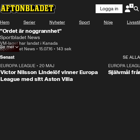
Logga in
Hem
Serier
Nyheter
Sport
Nöje
Livsstil
”Ordet är noggrannhet”
Sportbladet News
VM-laget har landat i Kanada
Se mer
Sportbladet News
•
15.07.16
•
143 sek
Senast
SE ALLA
EUROPA LEAGUE
•
20 MAJ
1:32
EUROPA LEAG
Victor Nilsson Lindelöf vinner Europa
Självmål frå
League med sitt Aston Villa