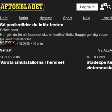
Logga in
Hem
Serier
Nyheter
Sport
Nöje
Livsstil
Så panikstädar du inför festen
Städtipset
Hur gör du för att boendet ska bli festfint! Sofia Baggio ger dig tipsen 
för snabbstädandet.
Se mer
Städtipset
•
15.07.16
•
10 min
Senast
SE ALLA
14 JULI 2016
10:03
14 JULI 2016
Värsta smutsfällorna i hemmet
Städexperte
vintersnusk