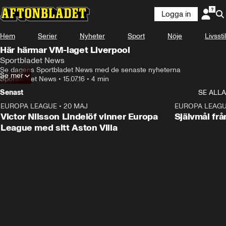
Logga in
Hem
Serier
Nyheter
Sport
Nöje
Livsstil
Här härmar VM-laget Liverpool
Sportbladet News
Se dagens Sportbladet News med de senaste nyheterna
Se mer
Sportbladet News
•
15.07.16
•
4 min
Senast
SE ALLA
EUROPA LEAGUE
•
20 MAJ
1:32
EUROPA LEAG
Victor Nilsson Lindelöf vinner Europa
Självmål frå
League med sitt Aston Villa