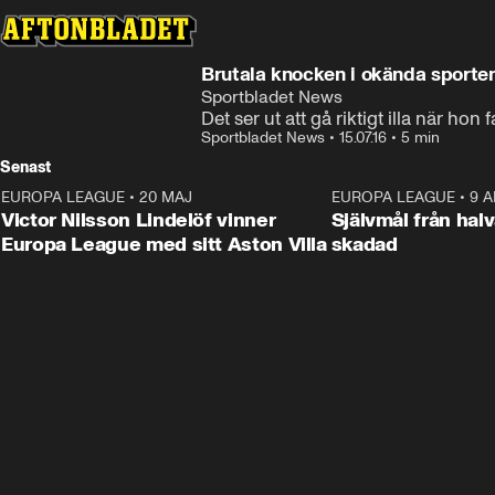
Brutala knocken i okända sporte
Sportbladet News
Det ser ut att gå riktigt illa när hon f
Sportbladet News
•
15.07.16
•
5 min
Senast
EUROPA LEAGUE
•
20 MAJ
1:32
EUROPA LEAGUE
•
9 A
Victor Nilsson Lindelöf vinner
Självmål från hal
Europa League med sitt Aston Villa
skadad