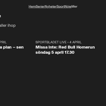
Hem
Serier
Nyheter
Sport
Nöje
Mer
Livsstil
n
aller ihop
PRIL
1:03
SPORTBLADET LIVE
•
4 APRIL
1:0
va plan – sen
Missa inte: Red Bull Homerun
söndag 5 april 17.30