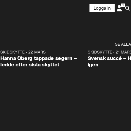
Logga in
SE ALLA
9
SKIDSKYTTE
•
22 MARS
0:55
SKIDSKYTTE
•
21 MAR
Hanna Öberg tappade segern –
Svensk succé – 
ledde efter sista skyttet
igen