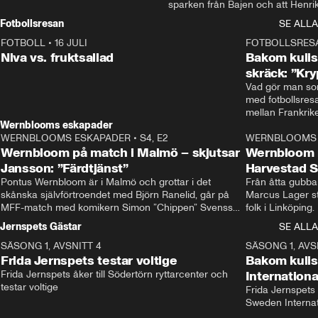
sparken från Bajen och att Henrik
Rydström tar över
Fotbollsresan
SE ALLA
FOTBOLL
•
16 JULI
0:44
FOTBOLLSRES
Niva vs. fruktsallad
Bakom kulis
skräck: ”Kry
Vad gör man som
med fotbollsres
Wernblooms eskapader
WERNBLOOMS ESKAPADER
•
S4, E2
38:23
WERNBLOOMS 
Wernbloom på match i Malmö – skjutsar
Wernbloom 
Jansson: ”Färdtjänst”
Harvestad 
Pontus Wernbloom är i Malmö och grottar i det 
Från åtta gubbar 
skånska självförtroendet med Björn Ranelid, går på 
Marcus Lager sta
MFF-match med komikern Simon ”Chippen” Svensson 
folk i Linköping
och hjälper skadade stjärnbacken Pontus Jansson 
och Wernbloom kl
Jernspets Gästar
SE ALLA
hem. 
SÄSONG 1, AVSNITT 4
13:37
SÄSONG 1, AVS
Frida Jernspets testar voltige
Bakom kuli
Frida Jernspets åker till Södertörn ryttarcenter och 
Internation
testar voltige
Frida Jernspets 
Sweden Interna