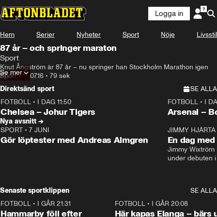
Logga in
Hem
Serier
Nyheter
Sport
Nöje
Livsstil
87 år – och springer maraton
Sport
Knut Ångström är 87 år – nu springer han Stockholm Marathon igen
Se mer
Sport
•
15.07.16
•
79 sek
Direktsänd sport
SE ALLA
FOTBOLL
•
I DAG 11:50
FOTBOLL
•
I D
Plus
Plus
Chelsea – Johur Tigers
Arsenal – B
Nya avsnitt →
SPORT
•
7 JUNI
16:36
JIMMY HJÄRTA
Gör löptester med Andreas Almgren
En dag med 
Jimmy Wixtröm 
under debuten i
Senaste sportklippen
SE ALLA
FOTBOLL
•
I GÅR 21:31
1:28
FOTBOLL
•
I GÅR 20:08
Hammarby föll efter
Här kapas Elanga – bärs 