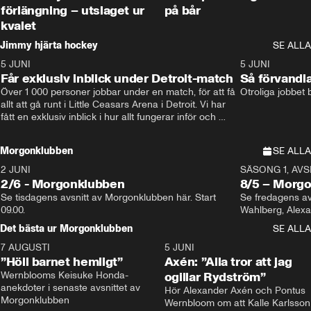
förlängning – utslaget ur
på bår
kvalet
Jimmy hjärta hockey
SE ALLA
5 JUNI
11:14
5 JUNI
Får exklusiv inblick under Detroit-match
Så förvandl
Över 1 000 personer jobbar under en match, för att få 
Otroliga jobbet
allt att gå runt i Little Ceasars Arena i Detroit. Vi har 
fått en exklusiv inblick i hur allt fungerar inför och 
under match i världens bästa hockeyliga
Morgonklubben
SE ALLA
2 JUNI
SÄSONG 1, AVSN
2/6 - Morgonklubben
8/5 – Morg
Se tisdagens avsnitt av Morgonklubben här. Start 
Se fredagens av
09.00. 
Det bästa ur Morgonklubben
SE ALLA
7 AUGUSTI
1:14
5 JUNI
”Höll barnet hemligt”
Axén: ”Alla tror att jag
Wernblooms Keisuke Honda-
ogillar Rydström”
anekdoter i senaste avsnittet av 
Hör Alexander Axén och Pontus 
Morgonklubben
Wernbloom om att Kalle Karlsson 