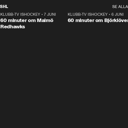
SHL
SE ALLA
KLUBB-TV ISHOCKEY
•
7 JUNI
1:02:53
KLUBB-TV ISHOCKEY
•
6 JUNI
1:0
Plus
60 minuter om Malmö
60 minuter om Björklöve
Redhawks