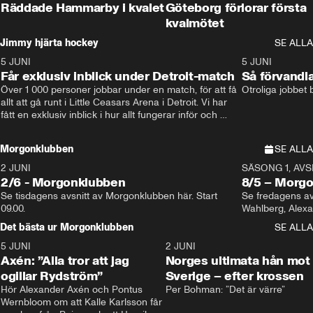
Räddade Hammarby i kvalet
Göteborg förlorar första
kvalmötet
Jimmy hjärta hockey
SE ALLA
5 JUNI
11:14
5 JUNI
Får exklusiv inblick under Detroit-match
Så förvandl
Över 1 000 personer jobbar under en match, för att få 
Otroliga jobbet
allt att gå runt i Little Ceasars Arena i Detroit. Vi har 
fått en exklusiv inblick i hur allt fungerar inför och 
under match i världens bästa hockeyliga
Morgonklubben
SE ALLA
2 JUNI
SÄSONG 1, AVSN
2/6 - Morgonklubben
8/5 – Morg
Se tisdagens avsnitt av Morgonklubben här. Start 
Se fredagens av
09.00. 
Det bästa ur Morgonklubben
SE ALLA
5 JUNI
0:44
2 JUNI
Axén: ”Alla tror att jag
Norges ultimata hån mot
ogillar Rydström”
Sverige – efter krossen
Hör Alexander Axén och Pontus 
Per Bohman: ”Det är värre”
Wernbloom om att Kalle Karlsson får 