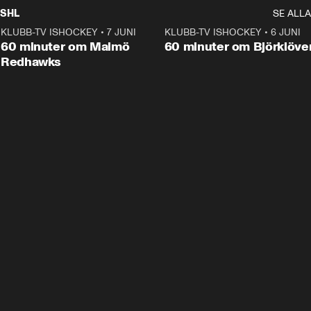
SHL
SE ALLA
KLUBB-TV ISHOCKEY
•
7 JUNI
1:02:53
KLUBB-TV ISHOCKEY
•
6 JUNI
1:0
Plus
60 minuter om Malmö
60 minuter om Björklöve
Redhawks