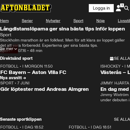
Logga in
Hem
Serier
Nyheter
Sport
Nöje
Livsstil
Långdistanslöparna ger sina bästa tips inför loppen
Sport
Stockholm marathon är en folkfest. Men för att klara av loppet gäller 
det att vara förberedd. Experterna ger sina bästa tips.
Se mer
Sport
•
15.07.16
•
48 min
Direktsänd sport
SE ALLA
FOTBOLL
•
I MORGON 11:50
ISHOCKEY
•
I 
Plus
Plus
FC Bayern – Aston Villa FC
Västerås – 
Nya avsnitt →
SPORT
•
7 JUNI
16:36
JIMMY HJÄRTA
Gör löptester med Andreas Almgren
En dag med 
Jimmy Wixtröm 
under debuten i
Senaste sportklippen
SE ALLA
FOTBOLL
•
I DAG 18:52
2:17
FOTBOLL
•
I DAG 18:51