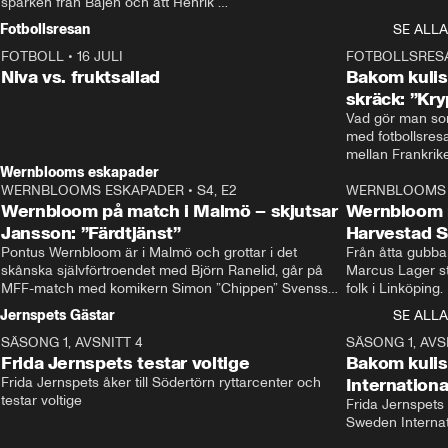
sparken från Bajen och att Henrik 
Rydström tar över
Fotbollsresan
SE ALLA
FOTBOLL
•
16 JULI
0:44
FOTBOLLSRES
Niva vs. fruktsallad
Bakom kulis
skräck: ”Kry
Vad gör man som
med fotbollsres
Wernblooms eskapader
WERNBLOOMS ESKAPADER
•
S4, E2
38:23
WERNBLOOMS 
Wernbloom på match i Malmö – skjutsar
Wernbloom 
Jansson: ”Färdtjänst”
Harvestad 
Pontus Wernbloom är i Malmö och grottar i det 
Från åtta gubbar 
skånska självförtroendet med Björn Ranelid, går på 
Marcus Lager sta
MFF-match med komikern Simon ”Chippen” Svensson 
folk i Linköping
och hjälper skadade stjärnbacken Pontus Jansson 
och Wernbloom kl
Jernspets Gästar
SE ALLA
hem. 
SÄSONG 1, AVSNITT 4
13:37
SÄSONG 1, AVS
Frida Jernspets testar voltige
Bakom kuli
Frida Jernspets åker till Södertörn ryttarcenter och 
Internation
testar voltige
Frida Jernspets 
Sweden Interna