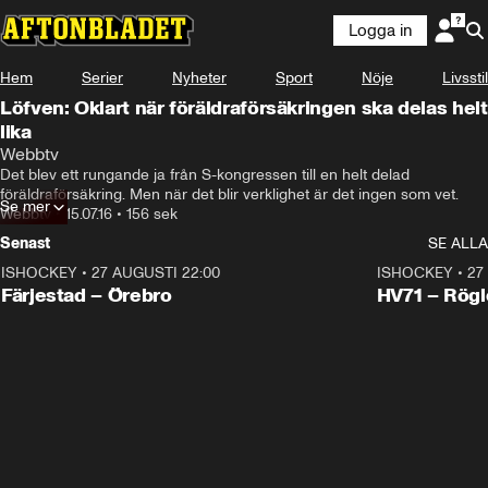
Logga in
Hem
Serier
Nyheter
Sport
Nöje
Livsstil
Löfven: Oklart när föräldraförsäkringen ska delas helt
lika
Webbtv
Det blev ett rungande ja från S-kongressen till en helt delad 
föräldraförsäkring. Men när det blir verklighet är det ingen som vet.
Se mer
Webbtv
•
15.07.16
•
156 sek
Senast
SE ALLA
ISHOCKEY
•
27 AUGUSTI 22:00
ISHOCKEY
•
27
Plus
Plus
Färjestad – Örebro
HV71 – Rögl