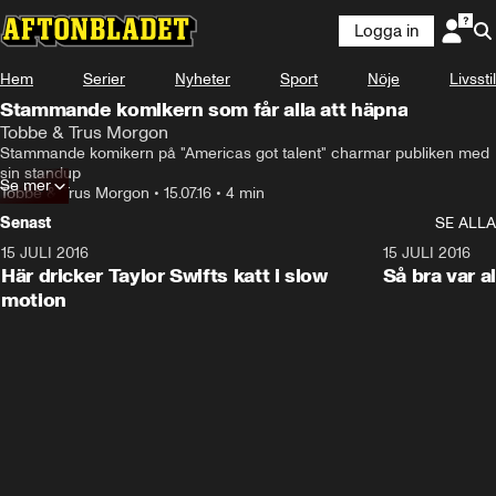
Logga in
Hem
Serier
Nyheter
Sport
Nöje
Livsstil
Stammande komikern som får alla att häpna
Tobbe & Trus Morgon
Stammande komikern på "Americas got talent" charmar publiken med 
sin standup
Se mer
Tobbe & Trus Morgon
•
15.07.16
•
4 min
Senast
SE ALLA
15 JULI 2016
2:24
15 JULI 2016
Här dricker Taylor Swifts katt i slow
Så bra var 
motion