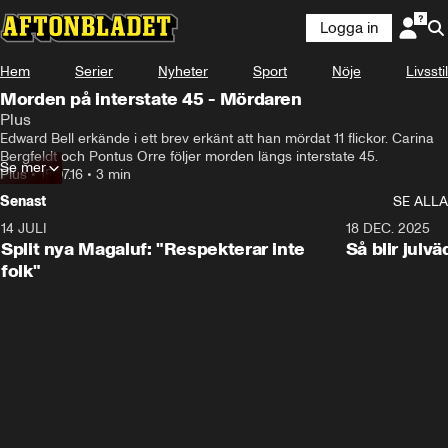
Logga in
Hem
Serier
Nyheter
Sport
Nöje
Livsstil
Morden på interstate 45 - Mördaren
Plus
Edward Bell erkände i ett brev erkänt att han mördat 11 flickor. Carina 
Bergfeldt och Pontus Orre följer morden längs interstate 45.
Se mer
Plus
•
15.07.16
•
3 min
Senast
SE ALLA
14 JULI
1:34
18 DEC. 2025
Split nya Magaluf: "Respekterar inte
Så blir julv
folk"