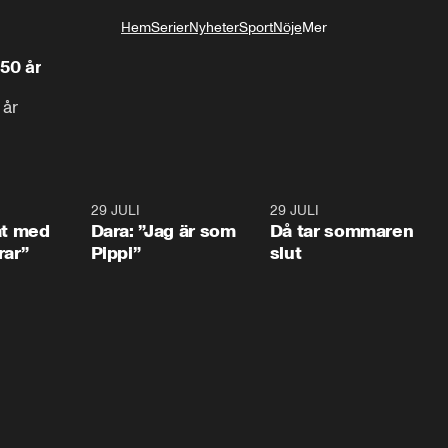
Hem
Serier
Nyheter
Sport
Nöje
Mer
Livsstil
 50 år
 år
1:02
29 JULI
0:41
29 JULI
0:3
at med
Dara: ”Jag är som
Då tar sommaren
rar”
Pippi”
slut