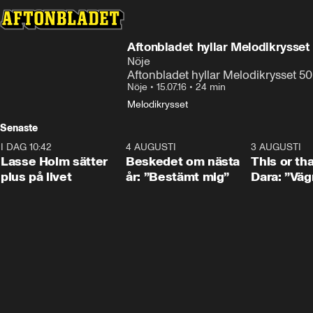
Aftonbladet hyllar Melodikrysset
Nöje
Aftonbladet hyllar Melodikrysset 50
Nöje
•
15.07.16
•
24 min
Melodikrysset
Senaste
I DAG 10:42
1:04
4 AUGUSTI
0:24
3 AUGUSTI
Lasse Holm sätter
Beskedet om nästa
This or th
plus på livet
år: ”Bestämt mig”
Dara: ”Väg