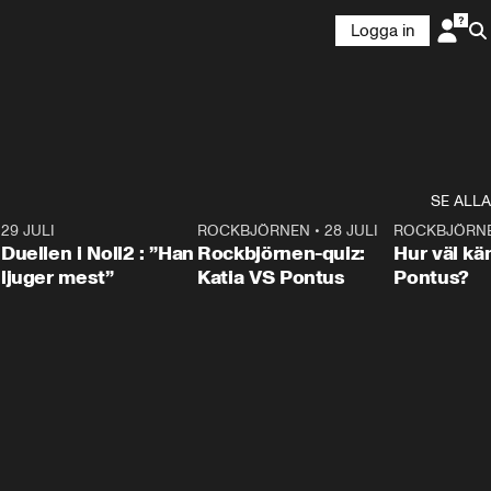
Logga in
SE ALLA
9
29 JULI
0:47
ROCKBJÖRNEN
•
28 JULI
0:15
ROCKBJÖRN
Duellen i Noll2 : ”Han
Rockbjörnen-quiz:
Hur väl kä
ljuger mest”
Katia VS Pontus
Pontus?