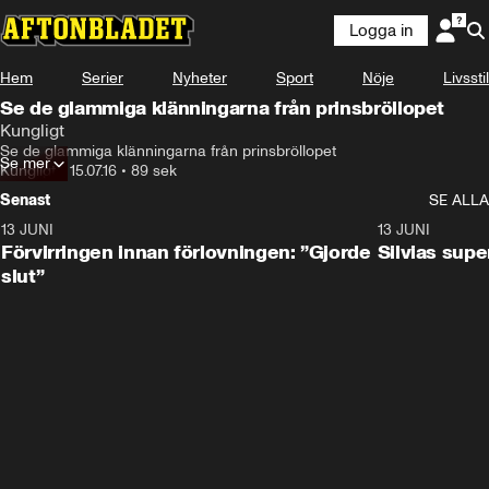
Logga in
Hem
Serier
Nyheter
Sport
Nöje
Livsstil
Se de glammiga klänningarna från prinsbröllopet
Kungligt
Se de glammiga klänningarna från prinsbröllopet
Se mer
Kungligt
•
15.07.16
•
89 sek
Senast
SE ALLA
13 JUNI
1:28
13 JUNI
Förvirringen innan förlovningen: ”Gjorde
Silvias sup
slut”