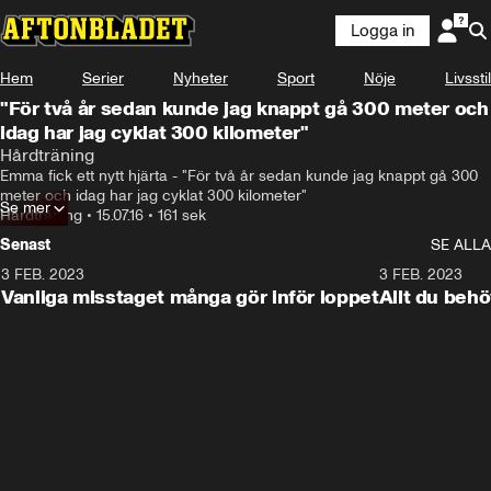
Logga in
Hem
Serier
Nyheter
Sport
Nöje
Livsstil
"För två år sedan kunde jag knappt gå 300 meter och
idag har jag cyklat 300 kilometer"
Hårdträning
Emma fick ett nytt hjärta - "För två år sedan kunde jag knappt gå 300 
meter och idag har jag cyklat 300 kilometer"
Se mer
Hårdträning
•
15.07.16
•
161 sek
Senast
SE ALLA
3 FEB. 2023
2:08
3 FEB. 2023
Vanliga misstaget många gör inför loppet
Allt du behö