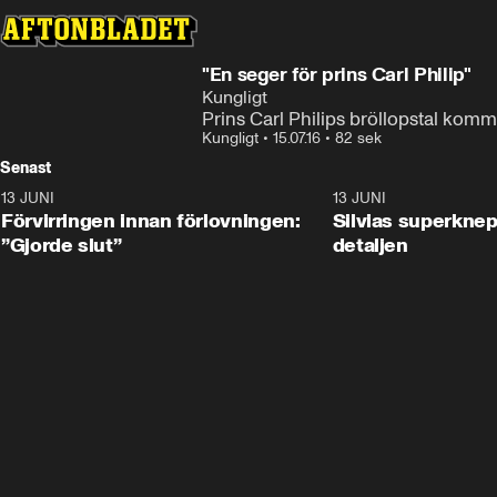
"En seger för prins Carl Philip"
Kungligt
Prins Carl Philips bröllopstal komme
Kungligt
•
15.07.16
•
82 sek
Senast
13 JUNI
1:28
13 JUNI
Förvirringen innan förlovningen:
Silvias superknep
”Gjorde slut”
detaljen