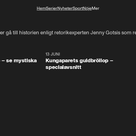
Hem
Serier
Nyheter
Sport
Nöje
Mer
Livsstil
r gå till historien enligt retorikexperten Jenny Gotsis som r
0:49
13 JUNI
45:0
 – se mystiska
Kungaparets guldbröllop –
specialavsnitt