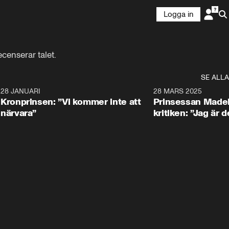
Logga in
ecenserar talet.
SE ALLA
5
28 JANUARI
1:20
28 MARS 2025
Kronprinsen: ”Vi kommer inte att
Prinsessan Madel
närvara”
kritiken: ”Jag är d