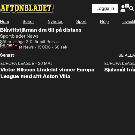
Logga in
Hem
Serier
Nyheter
Sport
Nöje
Livsstil
Blåvittstjärnan dra till på distans
Sportbladet News
Sätter viktiga 2-0 för sitt Bolivia
Se mer
Sportbladet News
•
15.07.16
•
66 sek
Senast
SE ALLA
EUROPA LEAGUE
•
20 MAJ
1:32
EUROPA LEAG
Victor Nilsson Lindelöf vinner Europa
Självmål frå
League med sitt Aston Villa