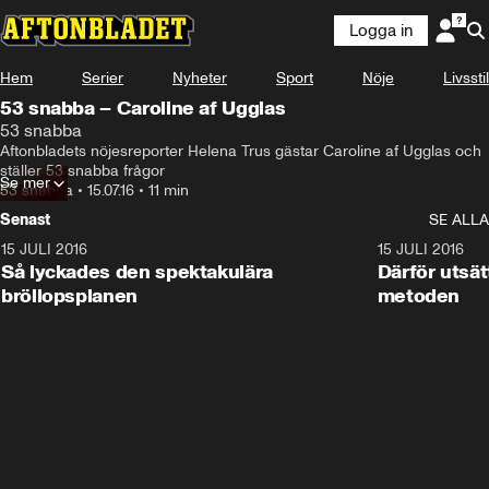
Logga in
Hem
Serier
Nyheter
Sport
Nöje
Livsstil
53 snabba – Caroline af Ugglas
53 snabba
Aftonbladets nöjesreporter Helena Trus gästar Caroline af Ugglas och 
ställer 53 snabba frågor
Se mer
53 snabba
•
15.07.16
•
11 min
Senast
SE ALLA
15 JULI 2016
11:22
15 JULI 2016
Så lyckades den spektakulära
Därför utsätt
bröllopsplanen
metoden