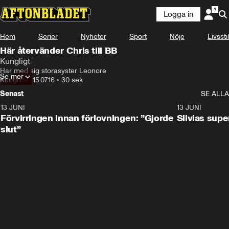
Logga in
Hem
Serier
Nyheter
Sport
Nöje
Livsstil
Här återvänder Chris till BB
Kungligt
Har med sig storasyster Leonore
Se mer
Kungligt
•
15.07.16
•
30 sek
Senast
SE ALLA
13 JUNI
1:28
13 JUNI
Förvirringen innan förlovningen: ”Gjorde
Silvias sup
slut”