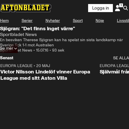
Logga in
Hem
Serier
Nyheter
Sport
Nöje
Livsstil
Sjögran: "Det finns inget värre"
Sportbladet News
En besviken Therese Sjögran kan ha spelat sin sista landskamp när 
Sverige fick 1-1 mot Australien
Se mer
Sportbladet News
•
15.07.16
•
93 sek
Senast
SE ALLA
EUROPA LEAGUE
•
20 MAJ
1:32
EUROPA LEAG
Victor Nilsson Lindelöf vinner Europa
Självmål frå
League med sitt Aston Villa