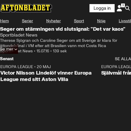
Logga in
Hem
Serier
Nyheter
Sport
Nöje
Livsstil
Seger om stämningen vid slutsignal: "Det var kaos"
Sportbladet News
Therese Sjögran och Caroline Seger om att Sverige är klara för 
åttondelsfinal i VM efter att Brasilien vann mot Costa Rica
Se mer
Sportbladet News
•
15.07.16
•
139 sek
Senast
SE ALLA
EUROPA LEAGUE
•
20 MAJ
1:32
EUROPA LEAG
Victor Nilsson Lindelöf vinner Europa
Självmål frå
League med sitt Aston Villa