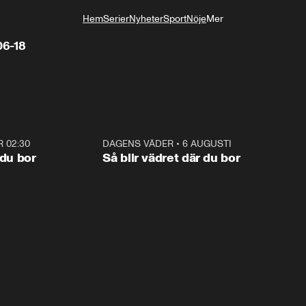
Hem
Serier
Nyheter
Sport
Nöje
Mer
Livsstil
06-18
R 02:30
1:06
DAGENS VÄDER
•
6 AUGUSTI
1:0
 du bor
Så blir vädret där du bor