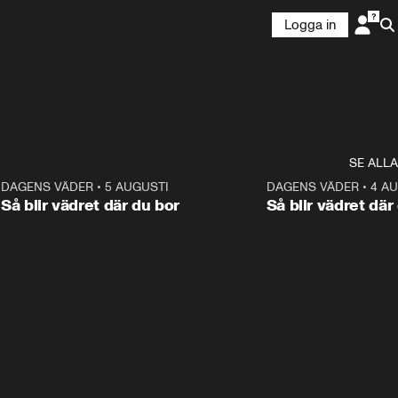
Logga in
SE ALLA
6
DAGENS VÄDER
•
5 AUGUSTI
1:06
DAGENS VÄDER
•
4 A
Så blir vädret där du bor
Så blir vädret där