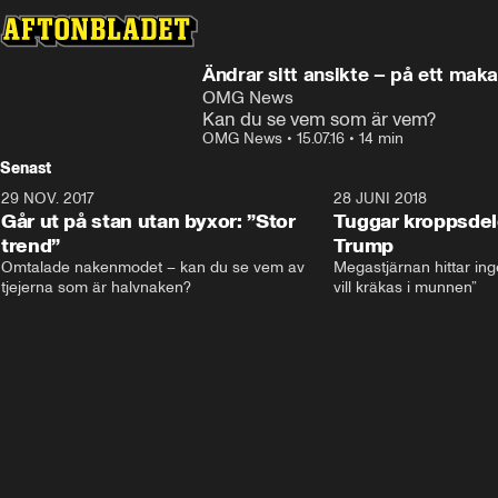
Ändrar sitt ansikte – på ett maka
OMG News
Kan du se vem som är vem?
OMG News
•
15.07.16
•
14 min
Senast
29 NOV. 2017
14:21
28 JUNI 2018
Går ut på stan utan byxor: ”Stor
Tuggar kroppsde
trend”
Trump
Omtalade nakenmodet – kan du se vem av 
Megastjärnan hittar ing
tjejerna som är halvnaken?
vill kräkas i munnen”