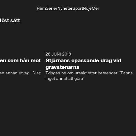
Hem
Serier
Nyheter
Sport
Nöje
Mer
Livsstil
löst sätt
17:59
28 JUNI 2018
17:5
len som hån mot
Stjärnans opassande drag vid
gravstenarna
en annan utväg   ”Jag 
Tvingas be om ursäkt efter beteendet: ”Fanns 
inget annat att göra”