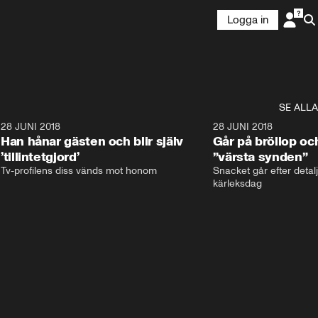
Logga in
SE ALLA
9
28 JUNI 2018
17:59
28 JUNI 2018
Han hånar gästen och blir själv
Går på bröllop oc
’tillintetgjord’
”värsta synden”
Tv-profilens diss vänds mot honom
Snacket går efter detalj
kärleksdag