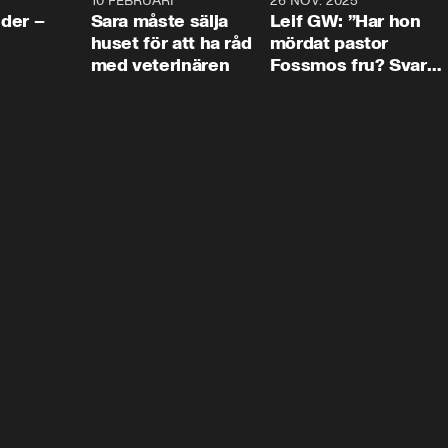
4:24
10 FEBRUARI
4:13
26 NOV. 2025
8:1
der –
Sara måste sälja
Leif GW: ”Har hon
huset för att ha råd
mördat pastor
med veterinären
Fossmos fru? Svar
nej.”