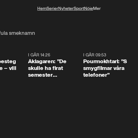
Hem
Serier
Nyheter
Sport
Nöje
Mer
Livsstil
få fula smeknamn
0:54
I GÅR 14:26
1:54
I GÅR 09:53
1:3
 besteg
Åklagaren: ”De
Pourmokhtari: ”S
 – vill
skulle ha firat
smygfilmar våra
semester
telefoner”
tillsammans”