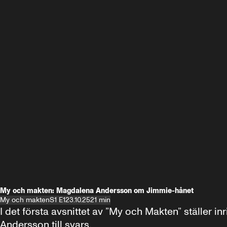
My och makten: Magdalena Andersson om Jimmie-hånet
My och makten
S1 E1
23.10.25
21 min
I det första avsnittet av ”My och Makten” ställe
Andersson till svars.