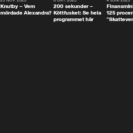
3
25 NOV. 2025
31:05
8 OKT. 2025
4:29
4 JUNI 2025
Knutby – Vem
200 sekunder –
Finansmin
mördade Alexandra?
Köttfusket: Se hela
125 procent
programmet här
"Skattever
viktig uppg