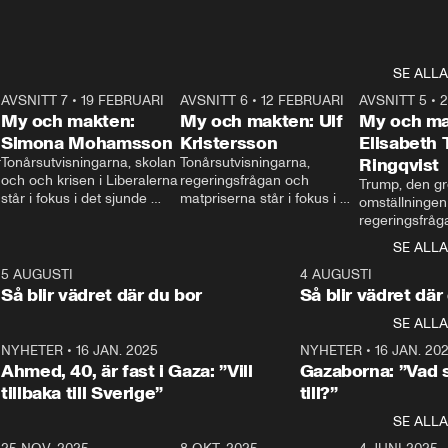
SE ALLA
7
AVSNITT 7
•
19 FEBRUARI
24:30
AVSNITT 6
•
12 FEBRUARI
27:30
AVSNITT 5
•
My och makten:
My och makten: Ulf
My och ma
Simona Mohamsson
Kristersson
Elisabeth
 
Tonårsutvisningarna, skolan 
Tonårsutvisningarna, 
Ringqvist
och och krisen i Liberalerna 
regeringsfrågan och 
Trump, den gr
står i fokus i det sjunde 
matpriserna står i fokus i 
omställningen
avsnittet av ”My och 
det sjätte avsnittet av ”My 
regeringsfråga
makten”. Se när 
och makten”. Se när 
centrum i det 
SE ALLA
Aftonbladets inrikespolitiska 
Aftonbladets inrikespolitiska 
avsnittet av ”
kommentator My 
kommentator My 
6
5 AUGUSTI
1:06
4 AUGUSTI
Makten”. Se nä
Rohwedder ställer 
Rohwedder ställer 
Så blir vädret där du bor
Så blir vädret där
Aftonbladets in
utbildnings- och 
statsminister Ulf Kristersson 
kommentator 
SE ALLA
integrationsminister Simona 
till svars.
Rohwedder stäl
Mohamsson till svars.
Centerpartiets
2
NYHETER
•
16 JAN. 2025
1:01
NYHETER
•
16 JAN. 20
Thand Ring till
Ahmed, 40, är fast i Gaza: ”Vill
Gazaborna: ”Vad s
tillbaka till Sverige”
till?”
SE ALLA