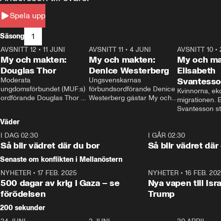
Spela upp
1
Säsong
AVSNITT 12
•
11 JUNI
26:27
AVSNITT 11
•
4 JUNI
23:40
AVSNITT 10
•
My och makten:
My och makten:
My och ma
Douglas Thor
Denice Westerberg
Elisabeth
Moderata 
Ungsvenskarnas 
Svantess
ungdomsförbundet (MUF:s) 
förbundsordförande Denice 
Kvinnorna, ek
ordförande Douglas Thor 
Westerberg gästar My och 
migrationen. E
gästar My och makten. I 
makten. I avsnittet 
Svantesson stäl
avsnittet diskuteras 
diskuteras migrationsfrågan 
när finansmini
Väder
tonårsutvisningarna och hur 
och hur SD ska locka 
Moderaterna ska locka 
kvinnliga väljare. 
I DAG 02:30
1:06
I GÅR 02:30
väljare till valet i höst. 
Så blir vädret där du bor
Så blir vädret där
Senaste om konflikten i Mellanöstern
NYHETER
•
17 FEB. 2025
0:45
NYHETER
•
16 FEB. 20
500 dagar av krig i Gaza – se
Nya vapen till Isr
förödelsen
Trump
200 sekunder