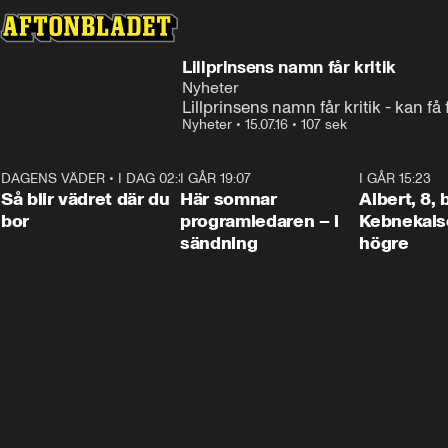
Lillprinsens namn får kritik
Nyheter
Lillprinsens namn får kritik - kan 
Nyheter
•
15.07.16
•
107 sek
DAGENS VÄDER
•
I DAG 02:30
1:06
I GÅR 19:07
0:45
I GÅR 15:23
Så blir vädret där du
Här somnar
Albert, 8,
bor
programledaren – i
Kebnekaise
sändning
högre