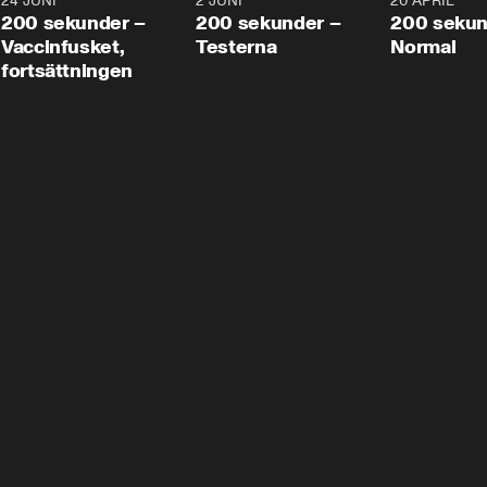
24 JUNI
5:00
2 JUNI
4:23
20 APRIL
200 sekunder –
200 sekunder –
200 sekun
Vaccinfusket,
Testerna
Normal
fortsättningen