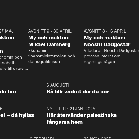
27 MAJ
3:51
AVSNITT 9
•
30 APRIL
24:00
AVSNITT 8
•
16 APRIL
25:1
kten:
My och makten:
My och makten:
Mikael Damberg
Nooshi Dadgostar
on
Ekonomin, 
V-ledaren Nooshi Dadgostar
finansministerrollen och 
pressas internt om 
onomin och 
demografikrisen. 
regeringsfrågan.

lisabeth 
Oppositionen ställs till svars 
I Aftonbladets 
ls till svars 
när Socialdemokraternas 
partiledarutfrågning ”My 
stern gästar 
Mikael Damberg gästar My 
och Makten” sätter hon ner 
My och Makten. 
och Makten. 
foten mot kritikerna:

1:06
6 AUGUSTI
1:0
– Vi ställer upp i val. Ska vi 
 du bor
Så blir vädret där du bor
vara med så sitter vi förstås 
25
1:22
NYHETER
•
21 JAN. 2025
0:5
ael – då hyllas
Här återvänder palestinska
fångarna hem