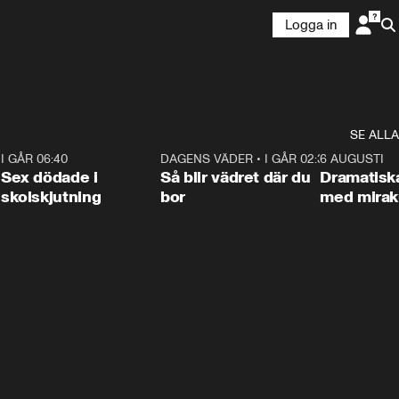
Logga in
SE ALLA
6
I GÅR 06:40
0:47
DAGENS VÄDER
•
I GÅR 02:30
1:06
6 AUGUSTI
Sex dödade i
Så blir vädret där du
Dramatisk
skolskjutning
bor
med miraku