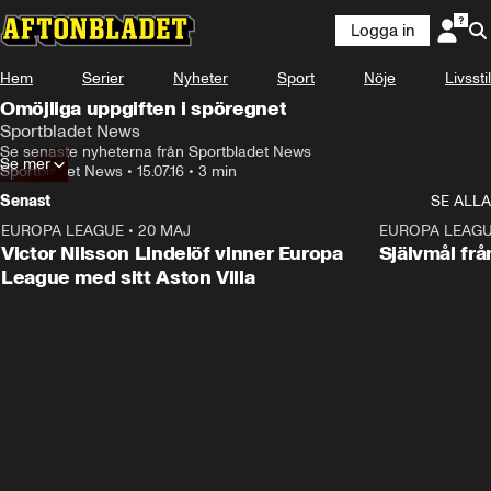
Logga in
Hem
Serier
Nyheter
Sport
Nöje
Livsstil
Omöjliga uppgiften i spöregnet
Sportbladet News
Se senaste nyheterna från Sportbladet News
Se mer
Sportbladet News
•
15.07.16
•
3 min
Senast
SE ALLA
EUROPA LEAGUE
•
20 MAJ
1:32
EUROPA LEAG
Victor Nilsson Lindelöf vinner Europa
Självmål frå
League med sitt Aston Villa