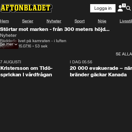
Logga in
Hem
Serier
Nyheter
Sport
Nöje
Livsstil
Störtar mot marken - från 300 meters höjd...
Nyheter
Räddade livet på kamraten - i luften
Se mer
Nyheter
•
15.07.16
•
53 sek
SE ALLA
7 AUGUSTI
0:42
I DAG 05:56
Kristersson om Tidö-
20 000 evakuerade – nä
sprickan i vårdfrågan
bränder gäckar Kanada