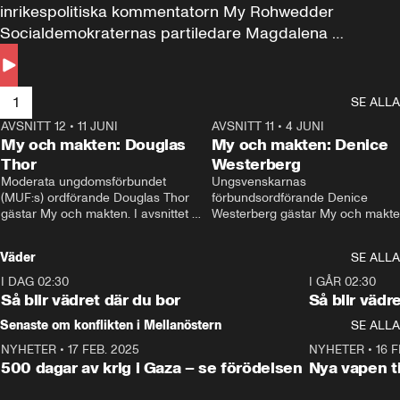
inrikespolitiska kommentatorn My Rohwedder 
Socialdemokraternas partiledare Magdalena 
Andersson till svars.
1
SE ALLA
AVSNITT 12
•
11 JUNI
26:27
AVSNITT 11
•
4 JUNI
2
My och makten: Douglas
My och makten: Denice
Thor
Westerberg
Moderata ungdomsförbundet 
Ungsvenskarnas 
(MUF:s) ordförande Douglas Thor 
förbundsordförande Denice 
gästar My och makten. I avsnittet 
Westerberg gästar My och makten.
diskuteras tonårsutvisningarna och 
avsnittet diskuteras migrationsfrå
hur Moderaterna ska locka väljare till 
och hur SD ska locka kvinnliga 
Väder
SE ALLA
valet i höst. 
väljare. 
I DAG 02:30
1:06
I GÅR 02:30
Så blir vädret där du bor
Så blir vädr
Senaste om konflikten i Mellanöstern
SE ALLA
NYHETER
•
17 FEB. 2025
0:45
NYHETER
•
16 F
500 dagar av krig i Gaza – se förödelsen
Nya vapen ti