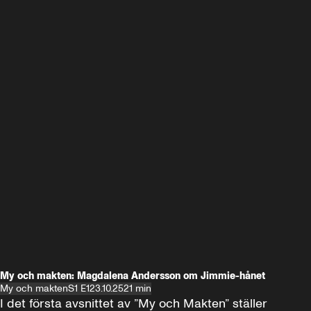
My och makten: Magdalena Andersson om Jimmie-hånet
My och makten
S1 E1
23.10.25
21 min
I det första avsnittet av ”My och Makten” ställer 