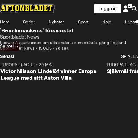
Logga in
Hem
Serier
Nyheter
Sport
Nöje
Livsstil
’Bensinmackens’ försvarstal
Sportbladet News
Ludwig Augustinsson om uttalandena som eldade igång England
Se mer
Sportbladet News
•
15.07.16
•
78 sek
Senast
SE ALLA
EUROPA LEAGUE
•
20 MAJ
1:32
EUROPA LEAG
Victor Nilsson Lindelöf vinner Europa
Självmål frå
League med sitt Aston Villa