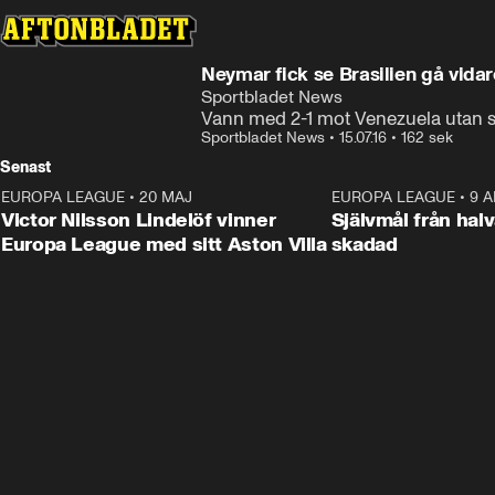
Neymar fick se Brasilien gå vidar
Sportbladet News
Vann med 2-1 mot Venezuela utan 
Sportbladet News
•
15.07.16
•
162 sek
Senast
EUROPA LEAGUE
•
20 MAJ
1:32
EUROPA LEAGUE
•
9 A
Victor Nilsson Lindelöf vinner
Självmål från hal
Europa League med sitt Aston Villa
skadad