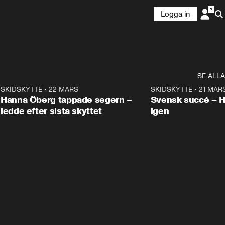
Logga in
SE ALLA
9
SKIDSKYTTE
•
22 MARS
0:55
SKIDSKYTTE
•
21 MAR
Hanna Öberg tappade segern –
Svensk succé – 
ledde efter sista skyttet
igen