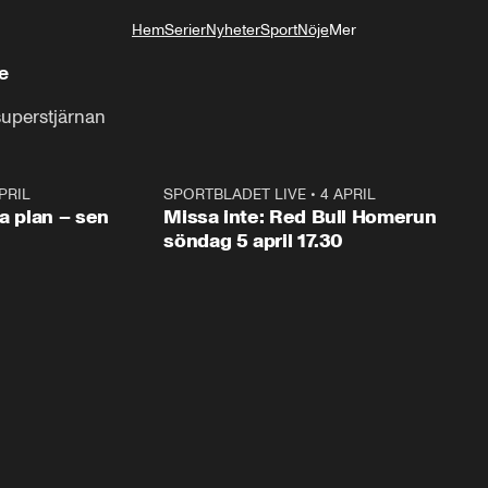
Hem
Serier
Nyheter
Sport
Nöje
Mer
Livsstil
e
superstjärnan
PRIL
1:03
SPORTBLADET LIVE
•
4 APRIL
1:0
va plan – sen
Missa inte: Red Bull Homerun
söndag 5 april 17.30