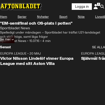
Logga in
Hem
Serier
Nyheter
Sport
Nöje
Livsstil
”EM-semifinal och OS-plats i potten”
Sportbladet News
Spelledigt under måndagen – Sportbladet har träffat U21-landslaget 
och ställt höga, samt låga frågor
Se mer
Sportbladet News
•
15.07.16
•
4 min
Senast
SE ALLA
EUROPA LEAGUE
•
20 MAJ
1:32
EUROPA LEAG
Victor Nilsson Lindelöf vinner Europa
Självmål frå
League med sitt Aston Villa