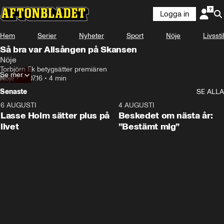
Logga in
Hem
Serier
Nyheter
Sport
Nöje
Livsstil
Så bra var Allsången på Skansen
Nöje
Torbjörn Ek betygsätter premiären
Se mer
Nöje
•
15.07.16
•
4 min
Senaste
SE ALLA
6 AUGUSTI
1:04
4 AUGUSTI
Lasse Holm sätter plus på
Beskedet om nästa år:
livet
”Bestämt mig”