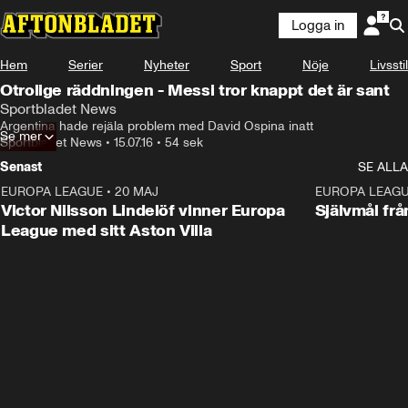
Logga in
Hem
Serier
Nyheter
Sport
Nöje
Livsstil
Otrolige räddningen - Messi tror knappt det är sant
Sportbladet News
Argentina hade rejäla problem med David Ospina inatt
Se mer
Sportbladet News
•
15.07.16
•
54 sek
Senast
SE ALLA
EUROPA LEAGUE
•
20 MAJ
1:32
EUROPA LEAG
Victor Nilsson Lindelöf vinner Europa
Självmål frå
League med sitt Aston Villa