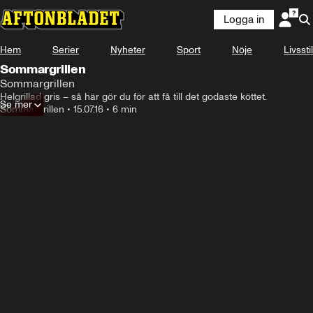
Logga in
Hem
Serier
Nyheter
Sport
Nöje
Livsstil
Sommargrillen
Sommargrillen
Helgrillad gris – så här gör du för att få till det godaste köttet.
Se mer
Sommargrillen
•
15.07.16
•
6 min