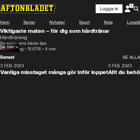
Logga in
Hem
Serier
Nyheter
Sport
Nöje
Livsstil
Viktigaste maten – för dig som hårdtränar
Hårdträning
Se expertens bästa tips
Se mer
Hårdträning
•
15.07.16
•
4 min
Senast
SE ALLA
3 FEB. 2023
2:08
3 FEB. 2023
Vanliga misstaget många gör inför loppet
Allt du behö