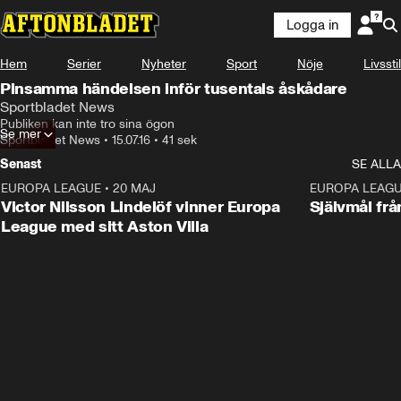
Logga in
Hem
Serier
Nyheter
Sport
Nöje
Livsstil
Pinsamma händelsen inför tusentals åskådare
Sportbladet News
Publiken kan inte tro sina ögon
Se mer
Sportbladet News
•
15.07.16
•
41 sek
Senast
SE ALLA
EUROPA LEAGUE
•
20 MAJ
1:32
EUROPA LEAG
Victor Nilsson Lindelöf vinner Europa
Självmål frå
League med sitt Aston Villa