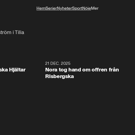
Hem
Serier
Nyheter
Sport
Nöje
Mer
Livsstil
röm i Tilia
1:00
21 DEC. 2025
1:1
ska Hjältar
Nora tog hand om offren från
Risbergska