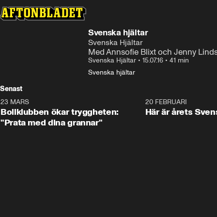
Svenska hjältar
Svenska Hjältar
Med Annsofie Blixt och Jenny Lindst
Svenska Hjältar
•
15.07.16
•
41 min
Svenska hjältar
Senast
23 MARS
1:27
20 FEBRUARI
Bollklubben ökar tryggheten:
Här är årets Sven
"Prata med dina grannar"