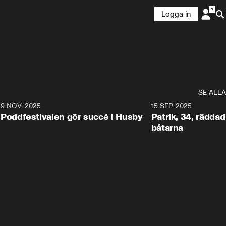
Logga in
SE ALLA
6
9 NOV. 2025
0:29
15 SEP. 2025
Poddfestivalen gör succé i Husby
Patrik, 34, räddad 
båtarna