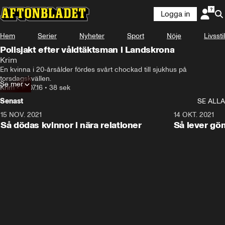
Logga in
Hem
Serier
Nyheter
Sport
Nöje
Livsstil
Polisjakt efter våldtäktsman i Landskrona
Krim
En kvinna i 20-årsålder fördes svårt chockad till sjukhus på 
torsdagskvällen.
Se mer
Krim
•
15.07.16
•
38 sek
Senast
SE ALLA
15 NOV. 2021
3:28
14 OKT. 2021
Så dödas kvinnor i nära relationer
Så lever gö