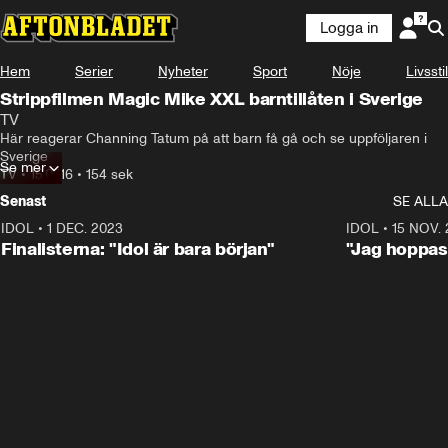
Logga in
Hem
Serier
Nyheter
Sport
Nöje
Livsstil
Strippfilmen Magic Mike XXL barntillåten i Sverige
TV
Här reagerar Channing Tatum på att barn få gå och se uppföljaren i 
Sverige
Se mer
TV
•
15.07.16
•
154 sek
Senast
SE ALLA
IDOL
•
1 DEC. 2023
0:56
IDOL
•
15 NOV.
Finalisterna: "Idol är bara början"
"Jag hoppas 