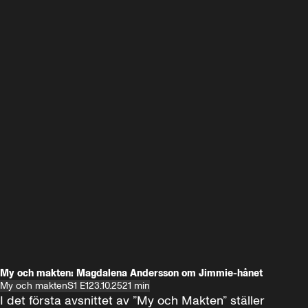
My och makten: Magdalena Andersson om Jimmie-hånet
My och makten
S1 E1
23.10.25
21 min
I det första avsnittet av ”My och Makten” ställer 