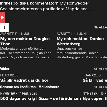
inrikespolitiska kommentatorn My Rohwedder 
Socialdemokraternas partiledare Magdalena 
Andersson till svars.
1
SE ALLA
AVSNITT 12
•
11 JUNI
26:27
AVSNITT 11
•
4 JUNI
2
My och makten: Douglas
My och makten: Denice
Thor
Westerberg
Moderata ungdomsförbundet 
Ungsvenskarnas 
(MUF:s) ordförande Douglas Thor 
förbundsordförande Denice 
gästar My och makten. I avsnittet 
Westerberg gästar My och makten.
diskuteras tonårsutvisningarna och 
avsnittet diskuteras migrationsfrå
hur Moderaterna ska locka väljare till 
och hur SD ska locka kvinnliga 
Väder
SE ALLA
valet i höst. 
väljare. 
I DAG 02:30
1:06
I GÅR 02:30
Så blir vädret där du bor
Så blir vädr
Senaste om konflikten i Mellanöstern
SE ALLA
NYHETER
•
17 FEB. 2025
0:45
NYHETER
•
16 F
500 dagar av krig i Gaza – se förödelsen
Nya vapen ti