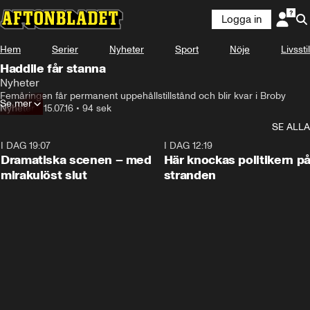
Logga in
Hem
Serier
Nyheter
Sport
Nöje
Livsstil
Haddile får stanna
Nyheter
Femåringen får permanent uppehållstillstånd och blir kvar i Broby
Se mer
Nyheter
•
15.07.16
•
94 sek
SE ALLA
I DAG 19:07
0:42
I DAG 12:19
Dramatiska scenen – med
Här knockas politikern p
mirakulöst slut
stranden