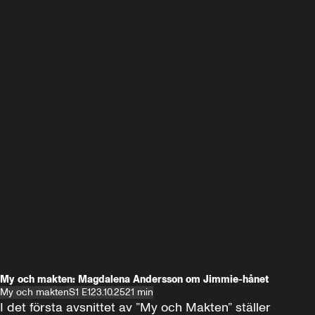
My och makten: Magdalena Andersson om Jimmie-hånet
My och makten
S1 E1
23.10.25
21 min
I det första avsnittet av ”My och Makten” ställer 