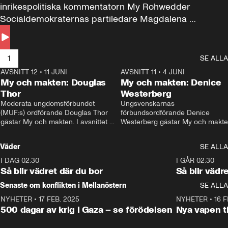
inrikespolitiska kommentatorn My Rohwedder 
Socialdemokraternas partiledare Magdalena 
Andersson till svars.
1
SE ALLA
AVSNITT 12
•
11 JUNI
26:27
AVSNITT 11
•
4 JUNI
2
My och makten: Douglas
My och makten: Denice
Thor
Westerberg
Moderata ungdomsförbundet 
Ungsvenskarnas 
(MUF:s) ordförande Douglas Thor 
förbundsordförande Denice 
gästar My och makten. I avsnittet 
Westerberg gästar My och makten.
diskuteras tonårsutvisningarna och 
avsnittet diskuteras migrationsfrå
hur Moderaterna ska locka väljare till 
och hur SD ska locka kvinnliga 
Väder
SE ALLA
valet i höst. 
väljare. 
I DAG 02:30
1:06
I GÅR 02:30
Så blir vädret där du bor
Så blir vädr
Senaste om konflikten i Mellanöstern
SE ALLA
NYHETER
•
17 FEB. 2025
0:45
NYHETER
•
16 F
500 dagar av krig i Gaza – se förödelsen
Nya vapen ti