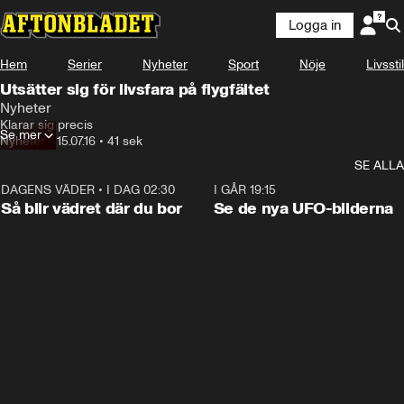
Logga in
Hem
Serier
Nyheter
Sport
Nöje
Livsstil
Utsätter sig för livsfara på flygfältet
Nyheter
Klarar sig precis
Se mer
Nyheter
•
15.07.16
•
41 sek
SE ALLA
DAGENS VÄDER
•
I DAG 02:30
1:06
I GÅR 19:15
Så blir vädret där du bor
Se de nya UFO-bilderna