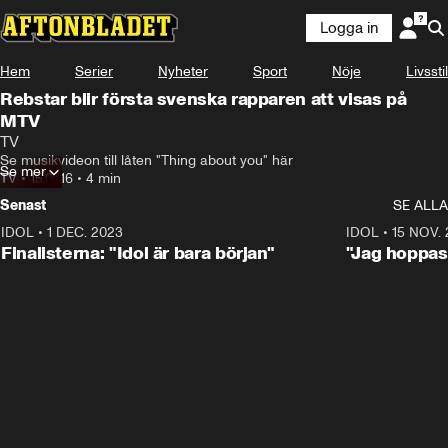
Logga in
Hem
Serier
Nyheter
Sport
Nöje
Livsstil
Rebstar blir första svenska rapparen att visas på
MTV
TV
Se musikvideon till låten "Thing about you" här
Se mer
TV
•
15.07.16
•
4 min
Senast
SE ALLA
IDOL
•
1 DEC. 2023
0:56
IDOL
•
15 NOV.
Finalisterna: "Idol är bara början"
"Jag hoppas 