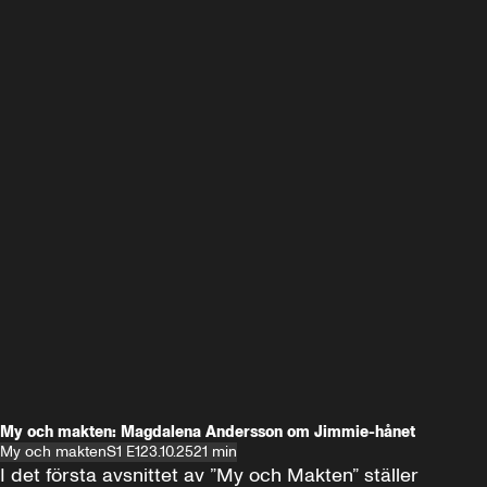
My och makten: Magdalena Andersson om Jimmie-hånet
My och makten
S1 E1
23.10.25
21 min
I det första avsnittet av ”My och Makten” ställer 