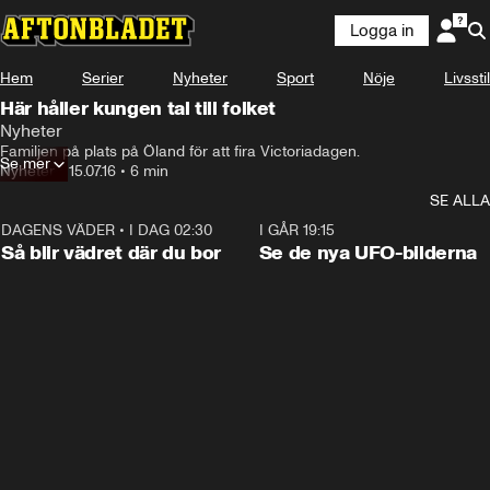
Logga in
Hem
Serier
Nyheter
Sport
Nöje
Livsstil
Här håller kungen tal till folket
Nyheter
Familjen på plats på Öland för att fira Victoriadagen.
Se mer
Nyheter
•
15.07.16
•
6 min
SE ALLA
DAGENS VÄDER
•
I DAG 02:30
1:06
I GÅR 19:15
Så blir vädret där du bor
Se de nya UFO-bilderna