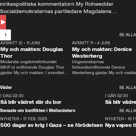
inrikespolitiska kommentatorn My Rohwedder 
Socialdemokraternas partiledare Magdalena 
Andersson till svars.
1
SE ALLA
AVSNITT 12
•
11 JUNI
26:27
AVSNITT 11
•
4 JUNI
2
My och makten: Douglas
My och makten: Denice
Thor
Westerberg
Moderata ungdomsförbundet 
Ungsvenskarnas 
(MUF:s) ordförande Douglas Thor 
förbundsordförande Denice 
gästar My och makten. I avsnittet 
Westerberg gästar My och makten.
diskuteras tonårsutvisningarna och 
avsnittet diskuteras migrationsfrå
hur Moderaterna ska locka väljare till 
och hur SD ska locka kvinnliga 
Väder
SE ALLA
valet i höst. 
väljare. 
I DAG 02:30
1:06
I GÅR 02:30
Så blir vädret där du bor
Så blir vädr
Senaste om konflikten i Mellanöstern
SE ALLA
NYHETER
•
17 FEB. 2025
0:45
NYHETER
•
16 F
500 dagar av krig i Gaza – se förödelsen
Nya vapen ti